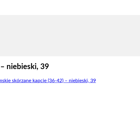
– niebieski, 39
skie skórzane kapcie (36-42) – niebieski, 39