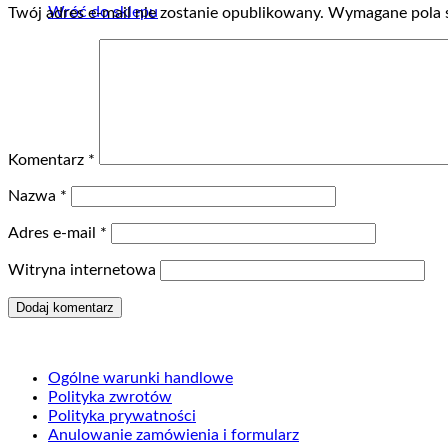
Wróć do sklepu
Twój adres e-mail nie zostanie opublikowany.
Wymagane pola 
Komentarz
*
Nazwa
*
Adres e-mail
*
Witryna internetowa
Ogólne warunki handlowe
Polityka zwrotów
Polityka prywatności
Anulowanie zamówienia i formularz