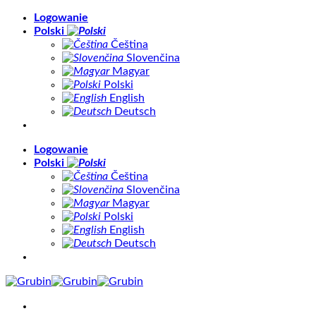
Skip
Logowanie
to
Polski
content
Čeština
Slovenčina
Magyar
Polski
English
Deutsch
Logowanie
Polski
Čeština
Slovenčina
Magyar
Polski
English
Deutsch