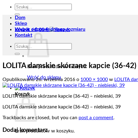
Szukaj:
Dom
Sklep
Wybór odpowiedniego rozmiaru
Koszyk /
0,00
€
Kontakt
Szukaj:
LOLITA damskie skórzane kapcie (36-42) 
Brak produktów w koszyku.
Wróć do sklepu
Opublikowano
26. września 2016
o
1000 × 1000
w
LOLITA dam
Koszyk
LOLITA damskie skórzane kapcie (36-42) – niebieski, 39
LOLITA damskie skórzane kapcie (36-42) – niebieski, 39
Trackbacks are closed, but you can
post a comment
.
Dodaj komentarz
Brak produktów w koszyku.