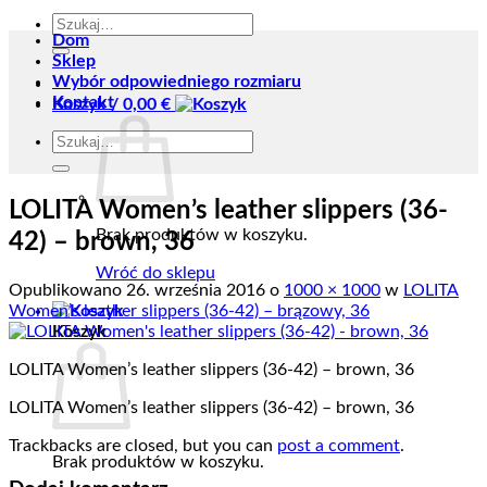
Szukaj:
Dom
Sklep
Wybór odpowiedniego rozmiaru
Kontakt
Koszyk /
0,00
€
Szukaj:
LOLITA Women’s leather slippers (36-
Brak produktów w koszyku.
42) – brown, 36
Wróć do sklepu
Opublikowano
26. września 2016
o
1000 × 1000
w
LOLITA
Women’s leather slippers (36-42) – brązowy, 36
Koszyk
LOLITA Women’s leather slippers (36-42) – brown, 36
LOLITA Women’s leather slippers (36-42) – brown, 36
Trackbacks are closed, but you can
post a comment
.
Brak produktów w koszyku.