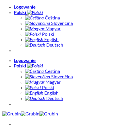
Skip
Logowanie
to
Polski
content
Čeština
Slovenčina
Magyar
Polski
English
Deutsch
Logowanie
Polski
Čeština
Slovenčina
Magyar
Polski
English
Deutsch