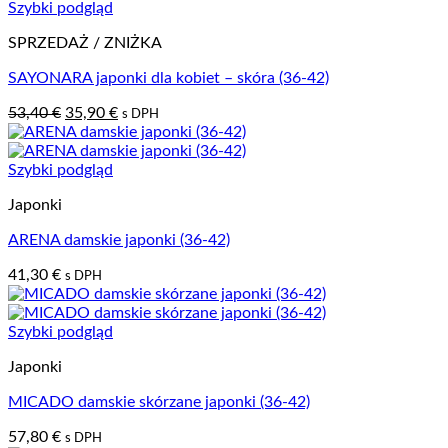
Szybki podgląd
SPRZEDAŻ / ZNIŻKA
SAYONARA japonki dla kobiet – skóra (36-42)
Pierwotna
Aktualna
53,40
€
35,90
€
s DPH
cena
cena
wynosiła:
wynosi:
53,40 €.
35,90 €.
Szybki podgląd
Japonki
ARENA damskie japonki (36-42)
41,30
€
s DPH
Szybki podgląd
Japonki
MICADO damskie skórzane japonki (36-42)
57,80
€
s DPH