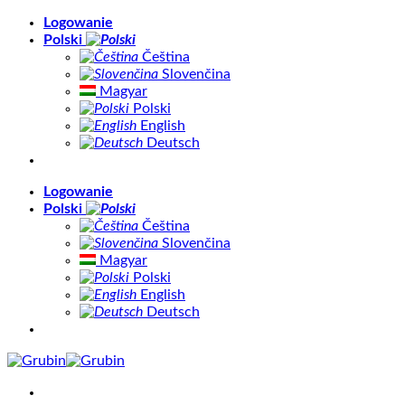
Skip
Logowanie
to
Polski
content
Čeština
Slovenčina
Magyar
Polski
English
Deutsch
Logowanie
Polski
Čeština
Slovenčina
Magyar
Polski
English
Deutsch