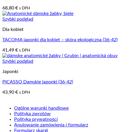
68,80
€
s DPH
Szybki podgląd
Dla kobiet
TACOMA japonki dla kobiet – skóra ekologiczna (36-42)
41,49
€
s DPH
Szybki podgląd
Japonki
PICASSO Damskie japonki (36-42)
43,90
€
s DPH
Ogólne warunki handlowe
Polityka zwrotów
Polityka prywatności
Anulowanie zamówienia i formularz
Formularz skargi