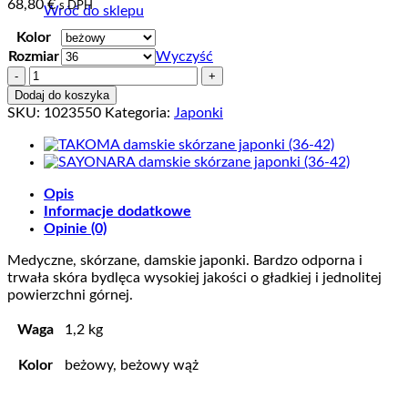
68,80
€
s DPH
Wróć do sklepu
Kolor
Rozmiar
Wyczyść
ilość
SAYONARA
Dodaj do koszyka
damskie
SKU:
1023550
Kategoria:
Japonki
skórzane
japonki
(36-
42)
Opis
Informacje dodatkowe
Opinie (0)
Medyczne, skórzane, damskie japonki. Bardzo odporna i
trwała skóra bydlęca wysokiej jakości o gładkiej i jednolitej
powierzchni górnej.
Waga
1,2 kg
Kolor
beżowy, beżowy wąż